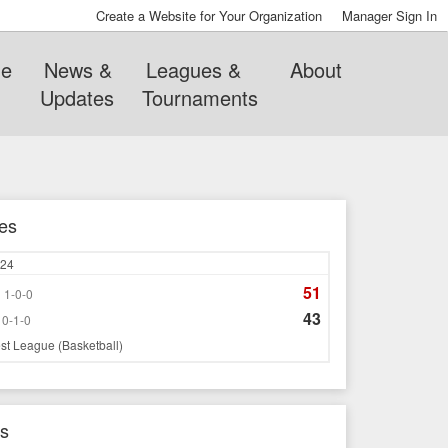
Create a Website for Your Organization
Manager Sign In
e
News &
Leagues &
About
Updates
Tournaments
es
24
51
1-0-0
43
0-1-0
est League (Basketball)
s